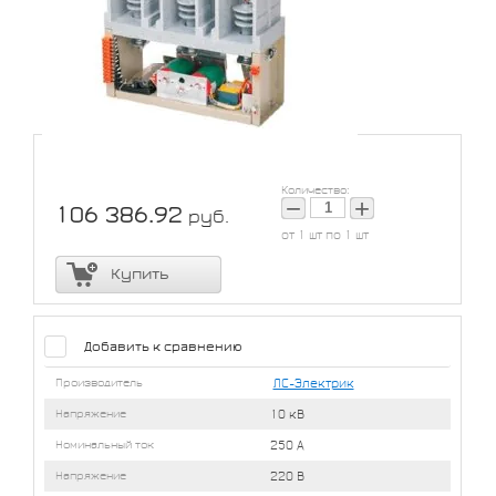
На складе: 20 шт
Количество:
−
+
106 386.92
руб.
от 1 шт по 1 шт
Купить
Добавить к сравнению
Производитель
ЛС-Электрик
Напряжение
10 кВ
Номинальный ток
250 А
Напряжение
220 В