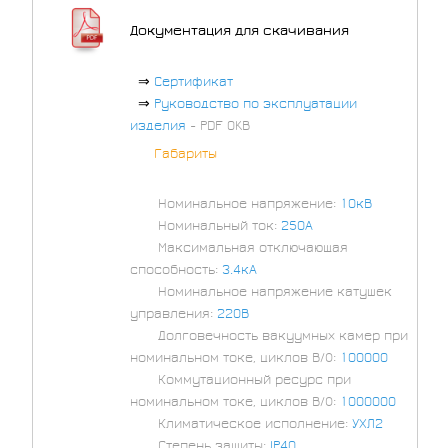
Документация для скачивания
⇒
Сертификат
⇒
Руководство по эксплуатации
изделия
- PDF 0KB
⇒
Габариты
⇒
Номинальное напряжение:
10кВ
⇒
Номинальный ток:
250А
⇒
Максимальная отключающая
способность:
3.4кА
⇒
Номинальное напряжение катушек
управления:
220В
⇒
Долговечность вакуумных камер при
номинальном токе, циклов В/О:
100000
⇒
Коммутационный ресурс при
номинальном токе, циклов В/О:
1000000
⇒
Климатическое исполнение:
УХЛ2
⇒
Степень защиты:
IP40